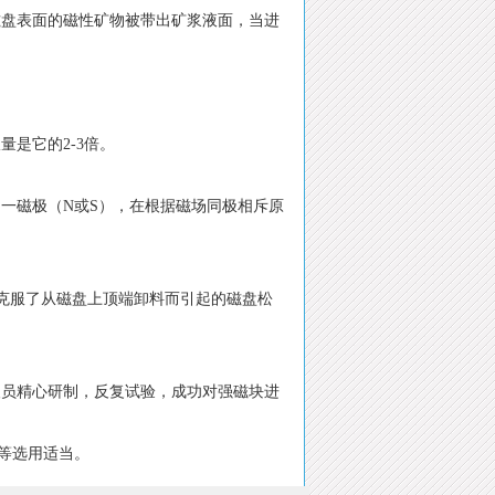
磁盘表面的磁性矿物被带出矿浆液面，当进
是它的2-3倍。
一磁极（N或S），在根据磁场同极相斥原
，克服了从磁盘上顶端卸料而引起的磁盘松
人员精心研制，反复试验，成功对强磁块进
间等选用适当。