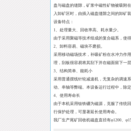
盘与磁盘的缝隙，矿浆中磁性矿物被吸附
入卸矿区时，由插入磁盘缝隙之间的卸矿
设备特点
：
1、处理量大、回收率高、耗水量少。
由于采用聚磁等技术组成的复合磁系，使得
2、卸料容易、磁块不磨损。
采用移动磁场技术，补吸矿粉在水冲力作用
理，刮板很容易将其刮下并在磁面留下一
3、结构简单、能耗小
采用普通摆线针轮减速机，无复杂的调速系
动、串轴等弊端。本设备运行过程中，除
4、使用寿命长
由于本机采用钕铁硼为磁源，克服了传统
行保护处理，可显著延长使用寿命。
我厂生产尾矿回收机磁盘直径有φ1200、φ