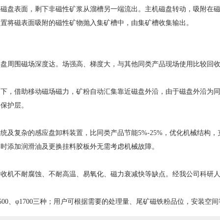
在磁盘表面，剩下非磁性矿浆从溜槽另一端流出。主机磁盘转动，吸附在
装置将磁表面吸附的磁性矿物抛入集矿槽中，由集矿槽收集输出。
盘周围磁场深度达。场强高、梯度大，与其他同类产品现场使用比较回收量
下，借助移动磁场磁力，矿粉自动汇集靠近磁盘外沿，由于磁盘外沿为同
层保护层。
统及复杂的感应盘卸料装置，比同类产品节能5%-25%，优化机械结构
定时添加润滑油及更换挂料胶板外无需考虑机械故障。
回收机不耐腐蚀、不耐高温、易氧化、磁力衰减快等缺点。经我公司科研
1500、φ1700三种；用户可根据需要的处理量、尾矿磁铁粉品位，安装空