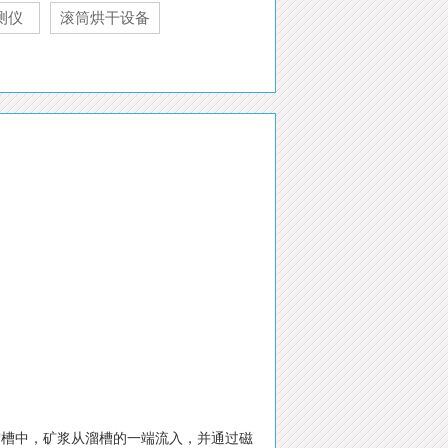
测仪
滚筒烘干设备
溜槽中，矿浆从溜槽的一端流入，并通过磁