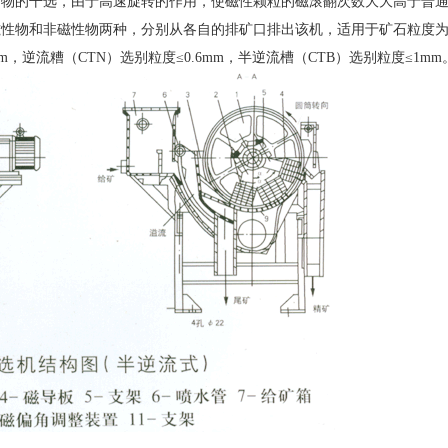
矿物的干选，由于高速旋转的作用，使磁性颗粒的磁滚翻次数大大高于普
性物和非磁性物两种，分别从各自的排矿口排出该机，适用于矿石粒度为0.
，逆流糟（CTN）选别粒度≤0.6mm，半逆流槽（CTB）选别粒度≤1mm