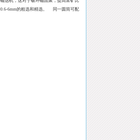
通磁选机，这对于破环磁团聚，提高富矿比
6-6mm的粗选和精选。 同一圆筒可配
。