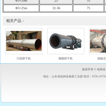
Φ3×20m
25
55
Φ3×25m
32-36
75
相关产品：
污泥烘干机
褐煤烘干机
脱硫石
版权所有 © 临朐
地址：山东省临朐县杨善工业园 电话：0536-3475627 3